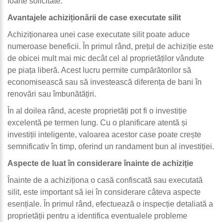
foarte solicitate.
Avantajele achiziționării de case executate silit
Achiziționarea unei case executate silit poate aduce
numeroase beneficii. În primul rând, prețul de achiziție este
de obicei mult mai mic decât cel al proprietăților vândute
pe piața liberă. Acest lucru permite cumpărătorilor să
economisească sau să investească diferența de bani în
renovări sau îmbunătățiri.
În al doilea rând, aceste proprietăți pot fi o investiție
excelentă pe termen lung. Cu o planificare atentă și
investiții inteligente, valoarea acestor case poate crește
semnificativ în timp, oferind un randament bun al investiției.
Aspecte de luat în considerare înainte de achiziție
Înainte de a achiziționa o casă confiscată sau executată
silit, este important să iei în considerare câteva aspecte
esențiale. În primul rând, efectuează o inspecție detaliată a
proprietății pentru a identifica eventualele probleme