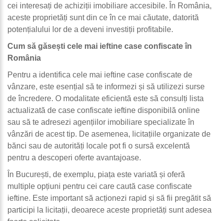
cei interesați de achiziții imobiliare accesibile. În România,
aceste proprietăți sunt din ce în ce mai căutate, datorită
potențialului lor de a deveni investiții profitabile.
Cum să găsești cele mai ieftine case confiscate în
România
Pentru a identifica cele mai ieftine case confiscate de
vânzare, este esențial să te informezi și să utilizezi surse
de încredere. O modalitate eficientă este să consulți lista
actualizată de case confiscate ieftine disponibilă online
sau să te adresezi agențiilor imobiliare specializate în
vânzări de acest tip. De asemenea, licitațiile organizate de
bănci sau de autorități locale pot fi o sursă excelentă
pentru a descoperi oferte avantajoase.
În București, de exemplu, piața este variată și oferă
multiple opțiuni pentru cei care caută case confiscate
ieftine. Este important să acționezi rapid și să fii pregătit să
participi la licitații, deoarece aceste proprietăți sunt adesea