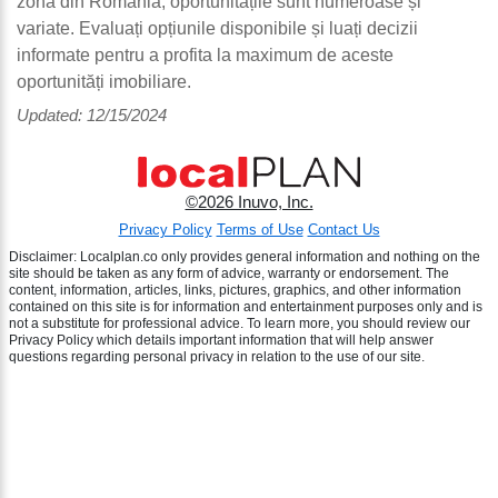
zonă din România, oportunitățile sunt numeroase și
variate. Evaluați opțiunile disponibile și luați decizii
informate pentru a profita la maximum de aceste
oportunități imobiliare.
Updated: 12/15/2024
©2026 Inuvo, Inc.
Privacy Policy
Terms of Use
Contact Us
Disclaimer: Localplan.co only provides general information and nothing on the
site should be taken as any form of advice, warranty or endorsement. The
content, information, articles, links, pictures, graphics, and other information
contained on this site is for information and entertainment purposes only and is
not a substitute for professional advice. To learn more, you should review our
Privacy Policy which details important information that will help answer
questions regarding personal privacy in relation to the use of our site.