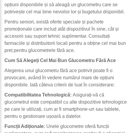
opțiuni disponibile și să aleagă un glucometru care se
potrivește cel mai bine nevoilor lor și bugetului disponibil.
Pentru seniori, există oferte speciale și pachete
promoționale care includ atât dispozitivul în sine, cât și
accesorii sau suport tehnic suplimentar. Consultați
farmaciile și distribuitorii locali pentru a obține cel mai bun
preț pentru glucometrele fără ace.
Cum Să Alegeți Cel Mai Bun Glucometru Fără Ace
Alegerea unui glucometru fără ace potrivit poate fi o
provocare, având în vedere numărul mare de opțiuni
disponibile. Iată câteva criterii de luat în considerare:
Compatibilitatea Tehnologică:
Asigurați-vă că
glucometrul este compatibil cu alte dispozitive tehnologice
pe care le utilizați, cum ar fi smartphone-uri sau tablete,
pentru o gestionare ușoară a datelor.
Funcții Adiționale:
Unele glucometre oferă funcții