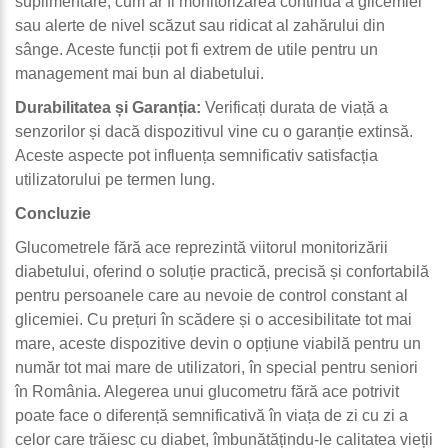
suplimentare, cum ar fi monitorizarea continuă a glicemiei
sau alerte de nivel scăzut sau ridicat al zahărului din
sânge. Aceste funcții pot fi extrem de utile pentru un
management mai bun al diabetului.
Durabilitatea și Garanția:
Verificați durata de viață a
senzorilor și dacă dispozitivul vine cu o garanție extinsă.
Aceste aspecte pot influența semnificativ satisfacția
utilizatorului pe termen lung.
Concluzie
Glucometrele fără ace reprezintă viitorul monitorizării
diabetului, oferind o soluție practică, precisă și confortabilă
pentru persoanele care au nevoie de control constant al
glicemiei. Cu prețuri în scădere și o accesibilitate tot mai
mare, aceste dispozitive devin o opțiune viabilă pentru un
număr tot mai mare de utilizatori, în special pentru seniori
în România. Alegerea unui glucometru fără ace potrivit
poate face o diferență semnificativă în viața de zi cu zi a
celor care trăiesc cu diabet, îmbunătățindu-le calitatea vieții