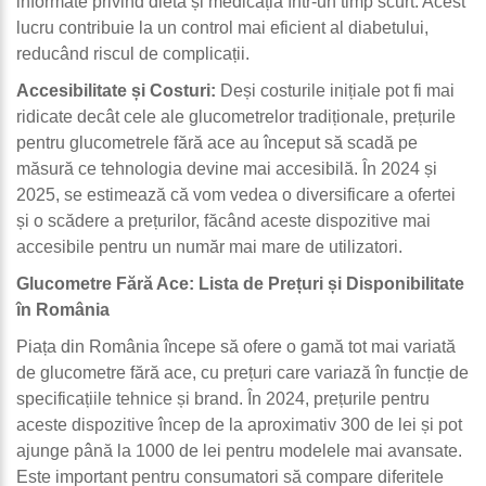
informate privind dieta și medicația într-un timp scurt. Acest
lucru contribuie la un control mai eficient al diabetului,
reducând riscul de complicații.
Accesibilitate și Costuri:
Deși costurile inițiale pot fi mai
ridicate decât cele ale glucometrelor tradiționale, prețurile
pentru glucometrele fără ace au început să scadă pe
măsură ce tehnologia devine mai accesibilă. În 2024 și
2025, se estimează că vom vedea o diversificare a ofertei
și o scădere a prețurilor, făcând aceste dispozitive mai
accesibile pentru un număr mai mare de utilizatori.
Glucometre Fără Ace: Lista de Prețuri și Disponibilitate
în România
Piața din România începe să ofere o gamă tot mai variată
de glucometre fără ace, cu prețuri care variază în funcție de
specificațiile tehnice și brand. În 2024, prețurile pentru
aceste dispozitive încep de la aproximativ 300 de lei și pot
ajunge până la 1000 de lei pentru modelele mai avansate.
Este important pentru consumatori să compare diferitele