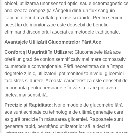
obicei, utilizarea unor senzori optici sau electromagnetic ce
analizează compoziția sângelui dintr-un flux sanguin
capilar, oferind rezultate precise și rapide. Pentru seniori,
acest tip de monitorizare este deosebit de benefic,
eliminând disconfortul asociat cu metodele tradiționale.
Avantajele Utilizării Glucometrelor Fără Ace
Confort și Ușurință în Utilizare:
Glucometrele fără ace
oferă un grad de confort semnificativ mai mare comparativ
cu metodele convenționale. Fără necesitatea de a înțepa
degetele zilnic, utilizatorii pot monitoriza nivelul glicemiei
fără stres și durere. Această caracteristică este deosebit de
importantă pentru persoanele în vârstă, care pot avea
pielea mai sensibilă.
Precizie și Rapiditate:
Noile modele de glucometre fără
ace sunt echipate cu tehnologie de ultimă generație care
asigură precizie în măsurarea glicemiei. Rapoartele sunt
generate rapid, permițând utilizatorilor să ia decizii